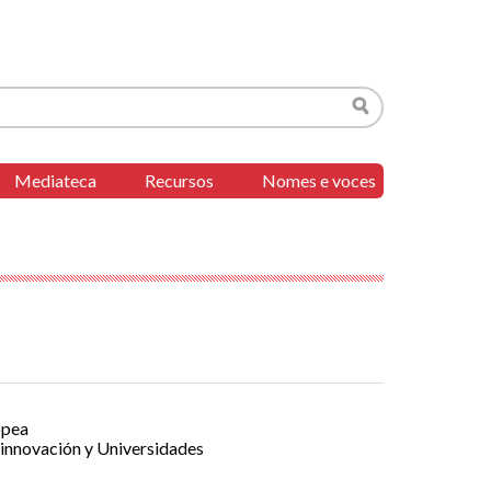
Buscar
Mediateca
Recursos
Nomes e voces