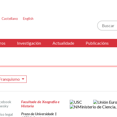
Castellano
English
Buscar
ros
Investigación
Actualidade
Publicacións
Franquismo
cebook
Facultade de Xeografía e
uesky
Historia
Praza da Universidade 1
iso legal