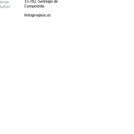
15782. Santiago de
cenza
Compostela
lofón
histagra@usc.es