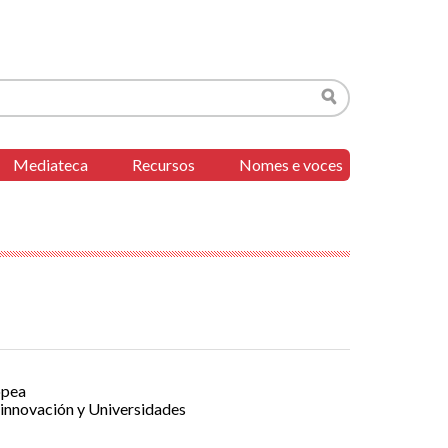
Buscar
Mediateca
Recursos
Nomes e voces