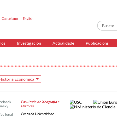
Castellano
English
Buscar
ros
Investigación
Actualidade
Publicacións
Historia Económica
cebook
Facultade de Xeografía e
uesky
Historia
Praza da Universidade 1
iso legal