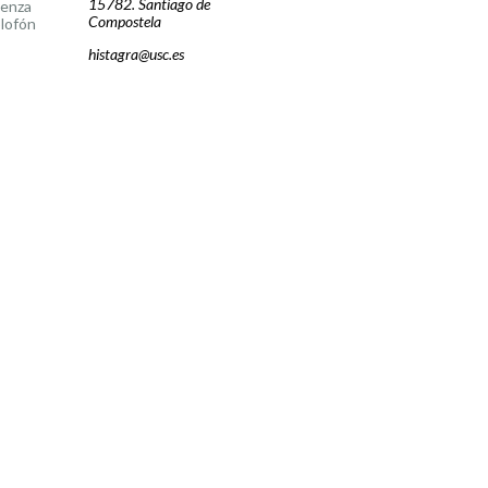
15782. Santiago de
cenza
Compostela
lofón
histagra@usc.es