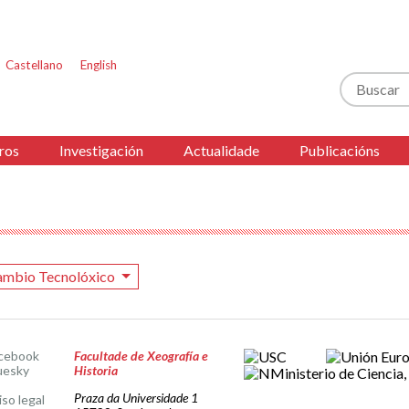
Castellano
English
Buscar
ros
Investigación
Actualidade
Publicacións
ambio Tecnolóxico
cebook
Facultade de Xeografía e
uesky
Historia
Praza da Universidade 1
iso legal