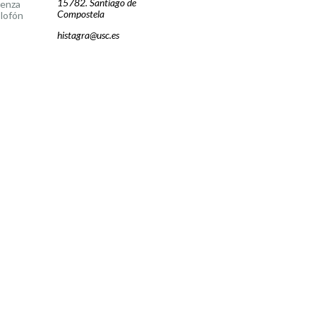
15782. Santiago de
cenza
Compostela
lofón
histagra@usc.es