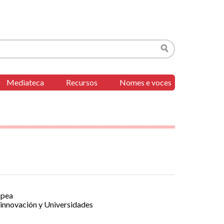
Buscar
Mediateca
Recursos
Nomes e voces