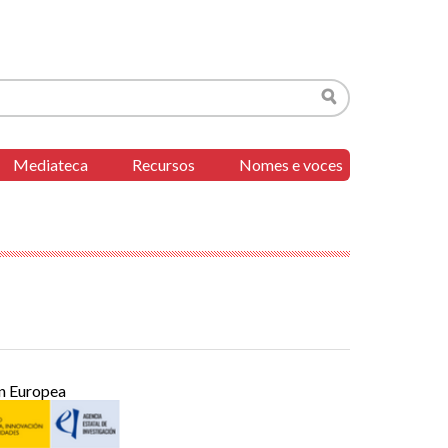
Buscar
Mediateca
Recursos
Nomes e voces