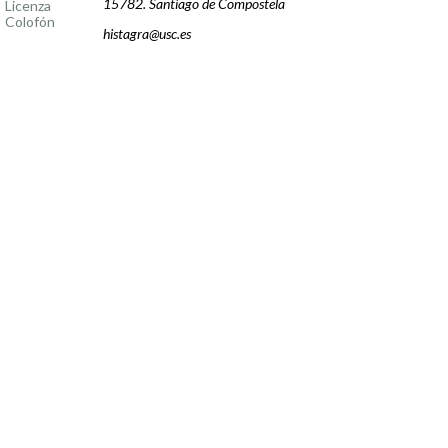
15782. Santiago de Compostela
Licenza
Colofón
histagra@usc.es