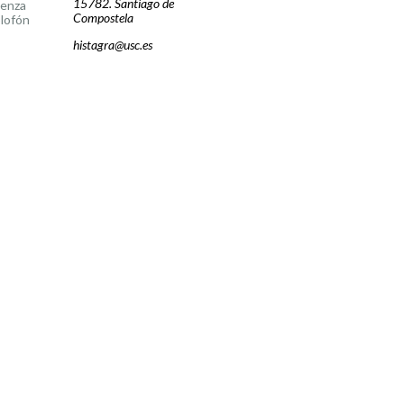
15782. Santiago de
cenza
Compostela
lofón
histagra@usc.es