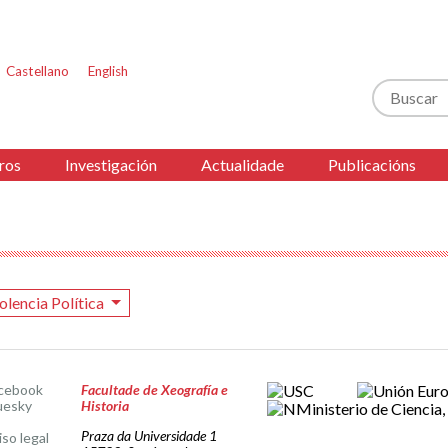
Castellano
English
Buscar
ros
Investigación
Actualidade
Publicacións
olencia Política
cebook
Facultade de Xeografía e
uesky
Historia
Praza da Universidade 1
iso legal