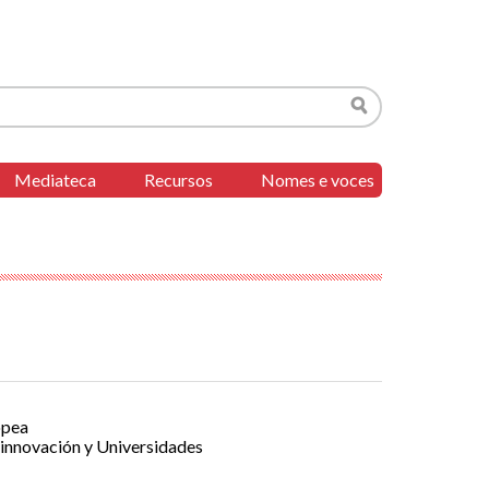
Buscar
Mediateca
Recursos
Nomes e voces