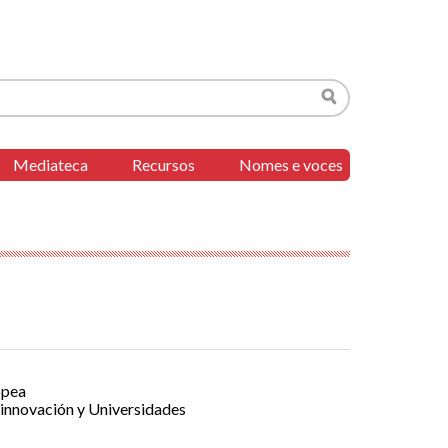
Buscar
Mediateca
Recursos
Nomes e voces