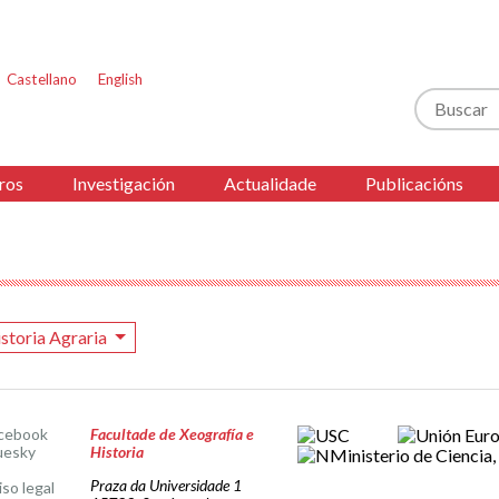
Castellano
English
Buscar
ros
Investigación
Actualidade
Publicacións
storia Agraria
cebook
Facultade de Xeografía e
uesky
Historia
Praza da Universidade 1
iso legal