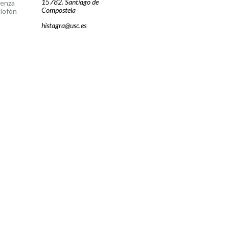
15782. Santiago de
cenza
Compostela
lofón
histagra@usc.es