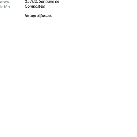
15782. Santiago de
cenza
Compostela
lofón
histagra@usc.es