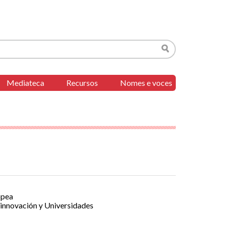
Buscar
Mediateca
Recursos
Nomes e voces