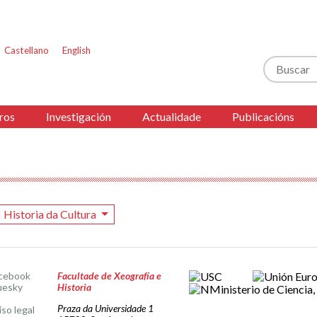
Castellano
English
Buscar
ros
Investigación
Actualidade
Publicacións
Historia da Cultura
cebook
Facultade de Xeografía e
uesky
Historia
Praza da Universidade 1
iso legal