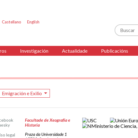
Castellano
English
Buscar
ros
Investigación
Actualidade
Publicacións
Emigración e Exilio
cebook
Facultade de Xeografía e
uesky
Historia
Praza da Universidade 1
iso legal