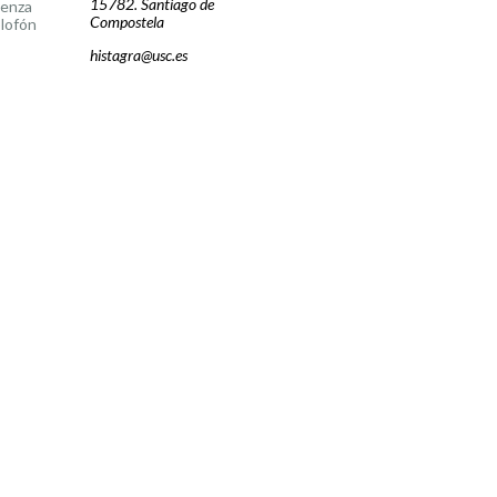
15782. Santiago de
cenza
Compostela
lofón
histagra@usc.es