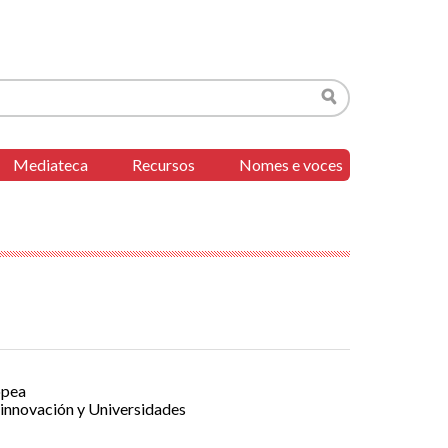
Buscar
Mediateca
Recursos
Nomes e voces