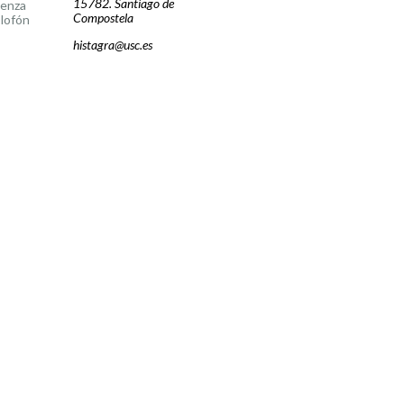
15782. Santiago de
cenza
Compostela
lofón
histagra@usc.es