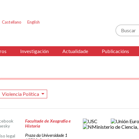
Castellano
English
Buscar
ros
Investigación
Actualidade
Publicacións
Violencia Política
cebook
Facultade de Xeografía e
uesky
Historia
Praza da Universidade 1
iso legal