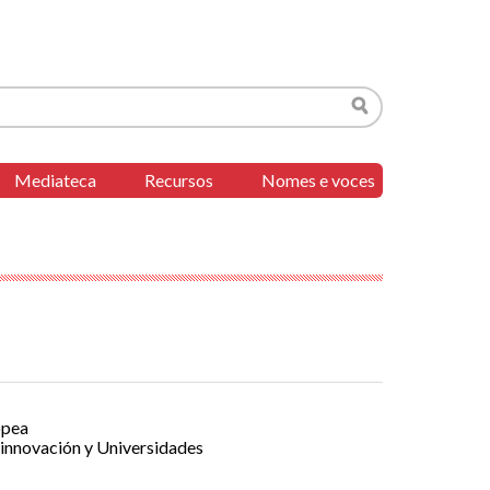
Buscar
Mediateca
Recursos
Nomes e voces