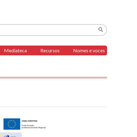
Buscar
Mediateca
Recursos
Nomes e voces