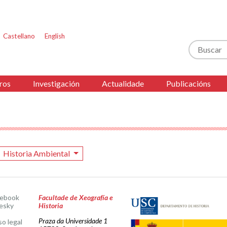
Castellano
English
Buscar
ros
Investigación
Actualidade
Publicacións
Historia Ambiental
cebook
Facultade de Xeografía e
esky
Historia
Praza da Universidade 1
so legal