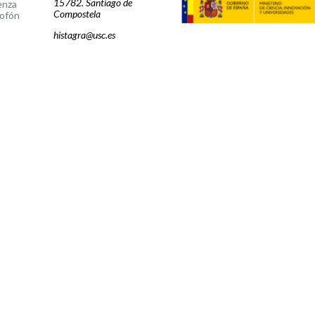
15782. Santiago de
enza
Compostela
ofón
histagra@usc.es