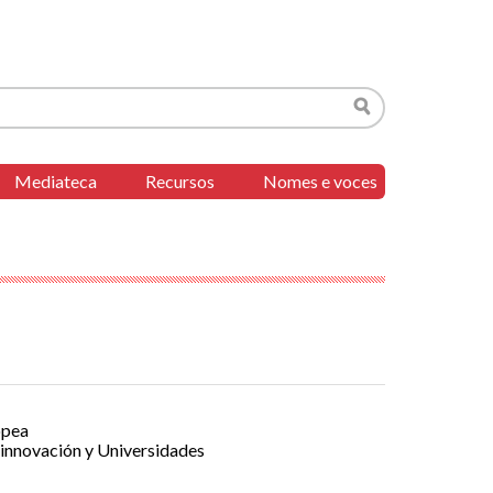
Buscar
Mediateca
Recursos
Nomes e voces