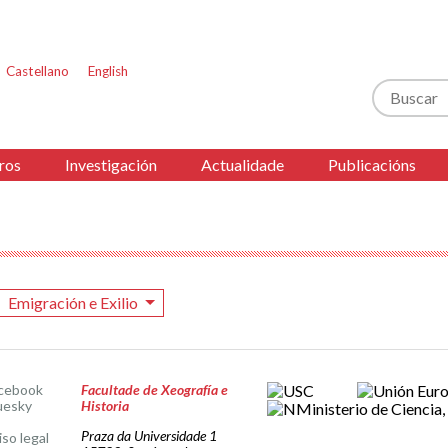
Castellano
English
Buscar
ros
Investigación
Actualidade
Publicacións
Emigración e Exilio
cebook
Facultade de Xeografía e
uesky
Historia
Praza da Universidade 1
iso legal