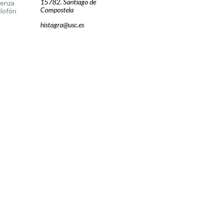
15782. Santiago de
cenza
Compostela
lofón
histagra@usc.es