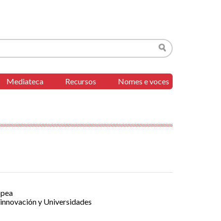
Buscar
Mediateca
Recursos
Nomes e voces