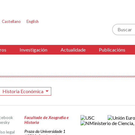
Castellano
English
Buscar
ros
Investigación
Actualidade
Publicacións
Historia Económica
cebook
Facultade de Xeografía e
uesky
Historia
Praza da Universidade 1
iso legal