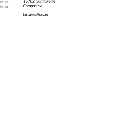
15782. Santiago de
cenza
Compostela
lofón
histagra@usc.es