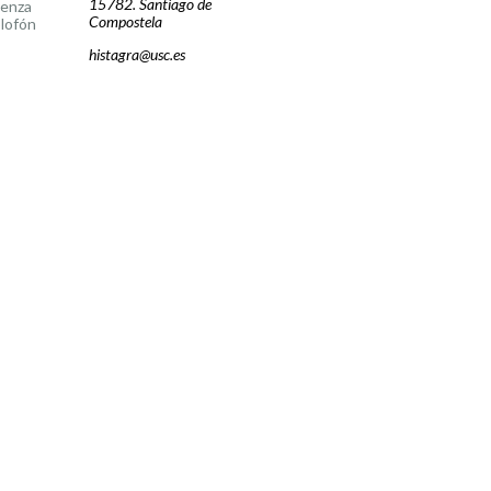
15782. Santiago de
cenza
Compostela
lofón
histagra@usc.es