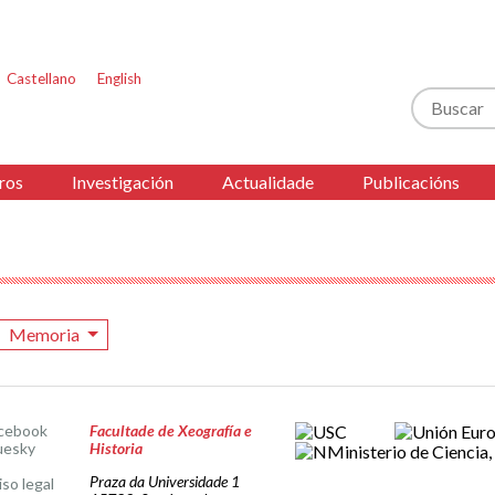
Castellano
English
Buscar
ros
Investigación
Actualidade
Publicacións
Memoria
cebook
Facultade de Xeografía e
uesky
Historia
Praza da Universidade 1
iso legal