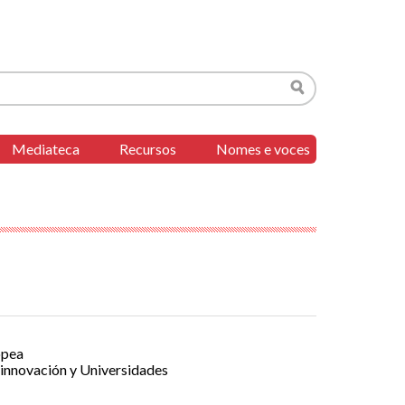
Buscar
Mediateca
Recursos
Nomes e voces