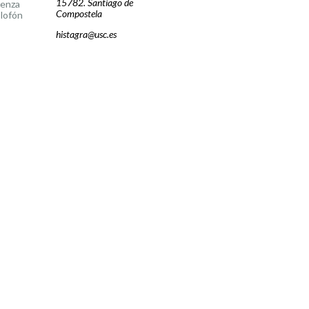
15782. Santiago de
cenza
Compostela
lofón
histagra@usc.es