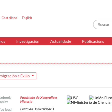
Castellano
English
Buscar
ros
Investigación
Actualidade
Publicacións
migración e Exilio
cebook
Facultade de Xeografía e
uesky
Historia
Praza da Universidade 1
iso legal