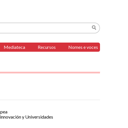
Buscar
Mediateca
Recursos
Nomes e voces