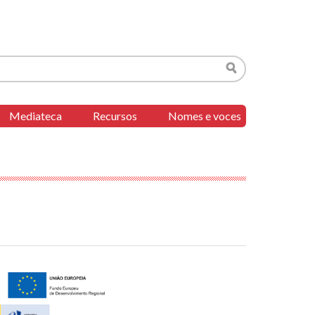
Buscar
Mediateca
Recursos
Nomes e voces