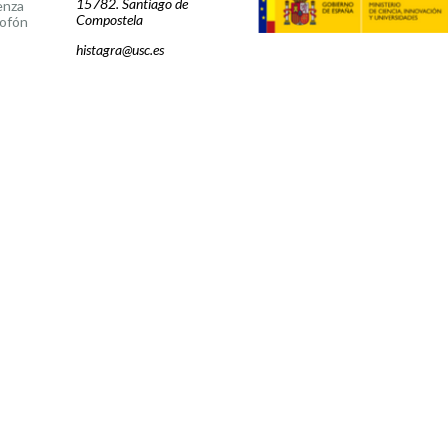
15782. Santiago de
enza
Compostela
ofón
histagra@usc.es