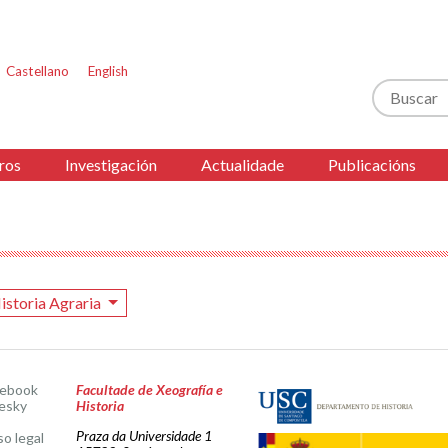
Castellano
English
Buscar
ros
Investigación
Actualidade
Publicacións
istoria Agraria
cebook
Facultade de Xeografía e
esky
Historia
Praza da Universidade 1
so legal