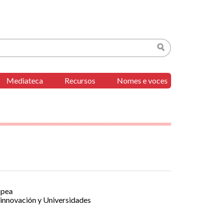
Buscar
Mediateca
Recursos
Nomes e voces