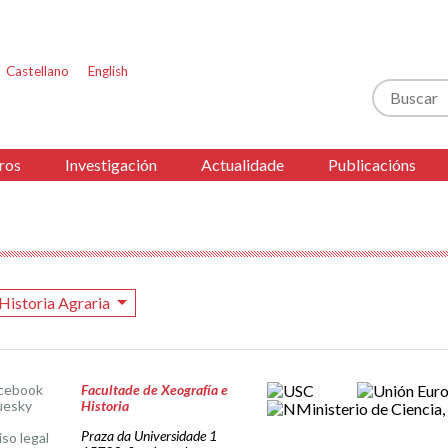
Castellano
English
Buscar
ros
Investigación
Actualidade
Publicacións
Historia Agraria
cebook
Facultade de Xeografía e
uesky
Historia
Praza da Universidade 1
iso legal