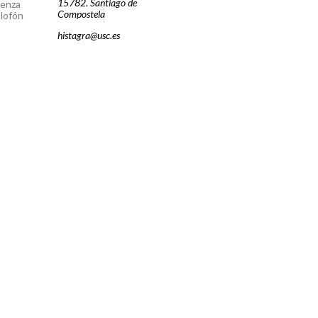
15782. Santiago de
cenza
Compostela
lofón
histagra@usc.es