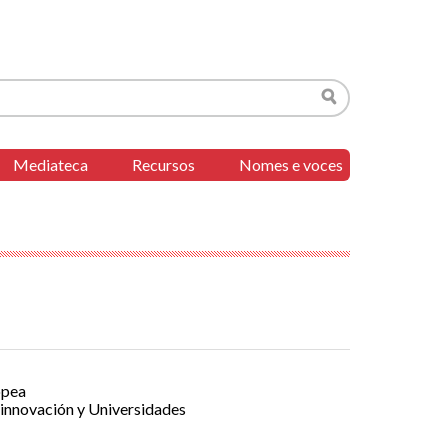
Buscar
Mediateca
Recursos
Nomes e voces