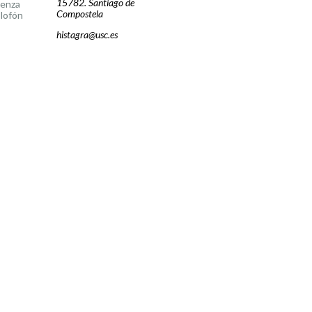
15782. Santiago de
cenza
Compostela
lofón
histagra@usc.es