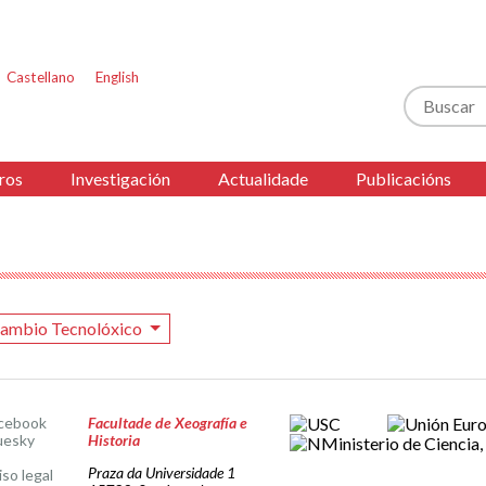
Castellano
English
Buscar
ros
Investigación
Actualidade
Publicacións
ambio Tecnolóxico
cebook
Facultade de Xeografía e
uesky
Historia
Praza da Universidade 1
iso legal