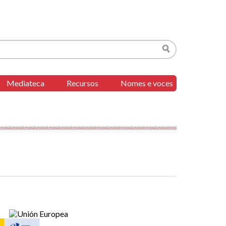
Buscar
Mediateca
Recursos
Nomes e voces