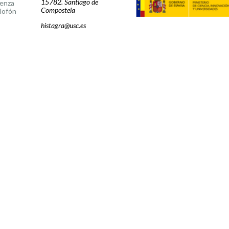
15782. Santiago de
cenza
Compostela
lofón
histagra@usc.es