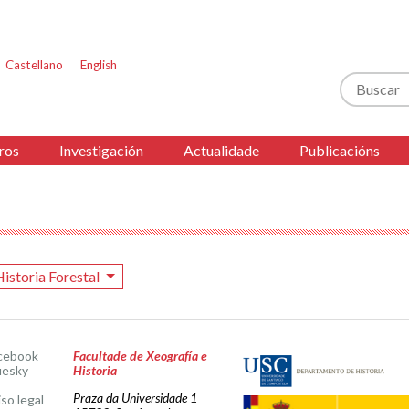
Castellano
English
Buscar
ros
Investigación
Actualidade
Publicacións
Historia Forestal
cebook
Facultade de Xeografía e
uesky
Historia
Praza da Universidade 1
iso legal