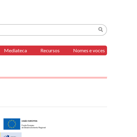
Buscar
Mediateca
Recursos
Nomes e voces