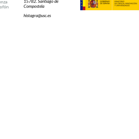
15782. Santiago de
enza
Compostela
ofón
histagra@usc.es