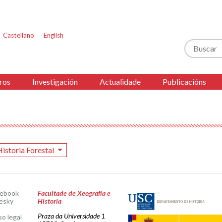
Castellano
English
Buscar
ros
Investigación
Actualidade
Publicacións
Historia Forestal
cebook
Facultade de Xeografía e
esky
Historia
Praza da Universidade 1
so legal