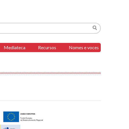
Buscar
Mediateca
Recursos
Nomes e voces