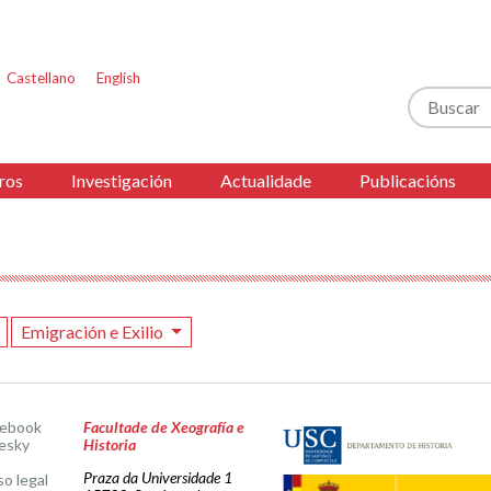
Castellano
English
Buscar
ros
Investigación
Actualidade
Publicacións
Emigración e Exilio
cebook
Facultade de Xeografía e
esky
Historia
Praza da Universidade 1
so legal