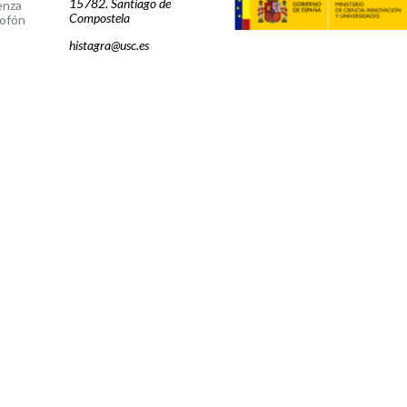
15782. Santiago de
enza
Compostela
ofón
histagra@usc.es