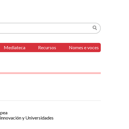
Buscar
Mediateca
Recursos
Nomes e voces