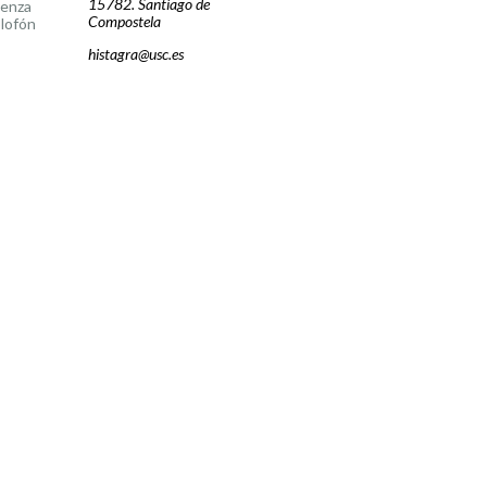
15782. Santiago de
cenza
Compostela
lofón
histagra@usc.es