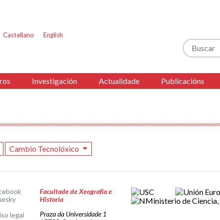
Castellano
English
Buscar
ros
Investigación
Actualidade
Publicacións
Cambio Tecnolóxico
cebook
Facultade de Xeografía e
uesky
Historia
Praza da Universidade 1
iso legal