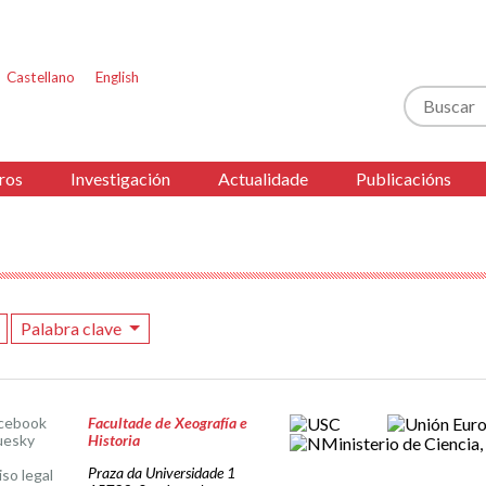
Castellano
English
Buscar
ros
Investigación
Actualidade
Publicacións
Palabra clave
cebook
Facultade de Xeografía e
uesky
Historia
Praza da Universidade 1
iso legal