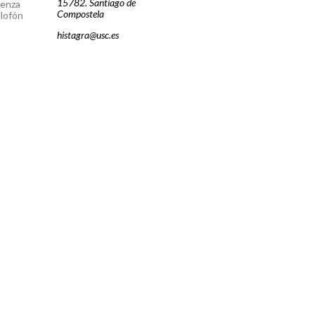
15782. Santiago de
cenza
Compostela
lofón
histagra@usc.es