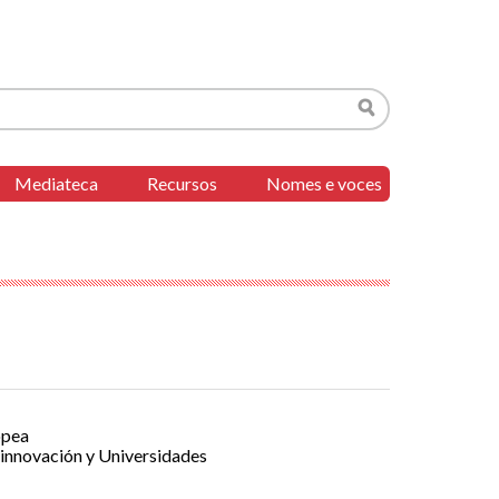
Buscar
Mediateca
Recursos
Nomes e voces