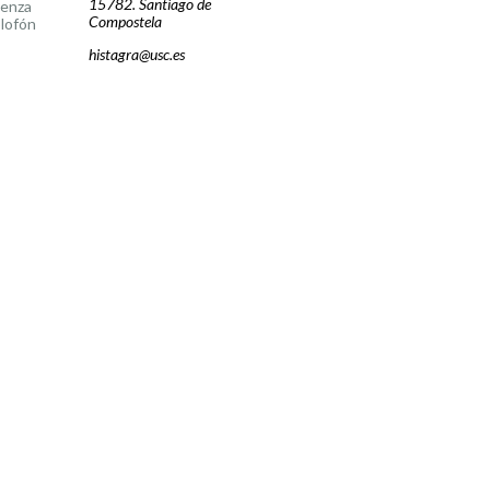
15782. Santiago de
cenza
Compostela
lofón
histagra@usc.es