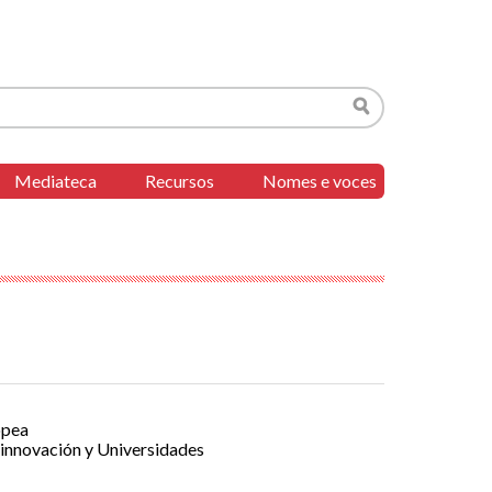
Buscar
Mediateca
Recursos
Nomes e voces