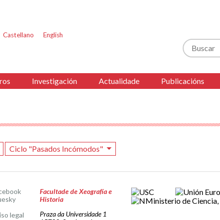
Castellano
English
Buscar
ros
Investigación
Actualidade
Publicacións
Ciclo "Pasados Incómodos"
cebook
Facultade de Xeografía e
uesky
Historia
Praza da Universidade 1
iso legal