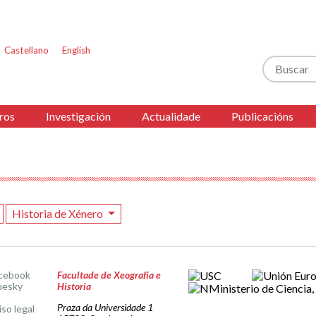
Castellano
English
Buscar
ros
Investigación
Actualidade
Publicacións
Historia de Xénero
cebook
Facultade de Xeografía e
uesky
Historia
Praza da Universidade 1
iso legal