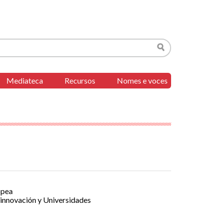
Buscar
Mediateca
Recursos
Nomes e voces