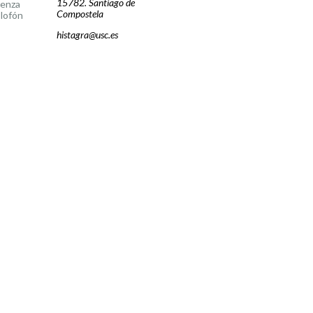
15782. Santiago de
cenza
Compostela
lofón
histagra@usc.es