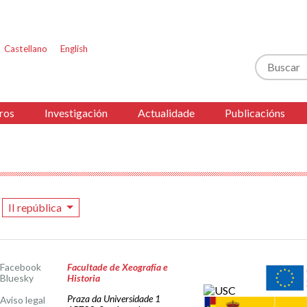
Castellano
English
Buscar
ros
Investigación
Actualidade
Publicacións
II república
Facebook
Facultade de Xeografía e
Bluesky
Historia
Praza da Universidade 1
Aviso legal