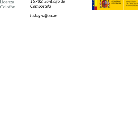
15782. Santiago de
Licenza
Compostela
Colofón
histagra@usc.es