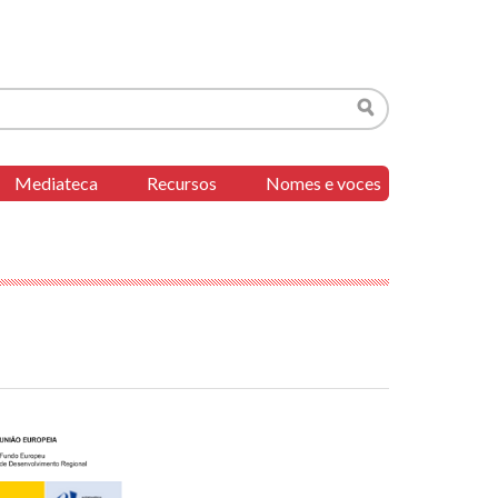
Buscar
Mediateca
Recursos
Nomes e voces