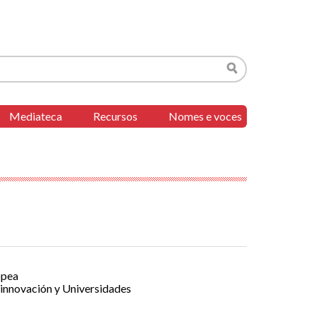
Buscar
Mediateca
Recursos
Nomes e voces