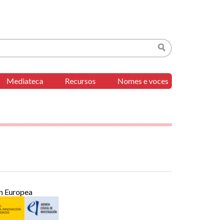
Buscar
Mediateca
Recursos
Nomes e voces