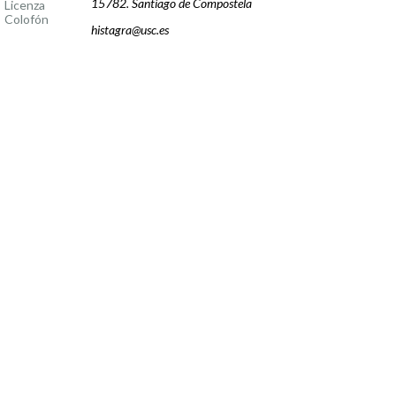
15782. Santiago de Compostela
Licenza
Colofón
histagra@usc.es