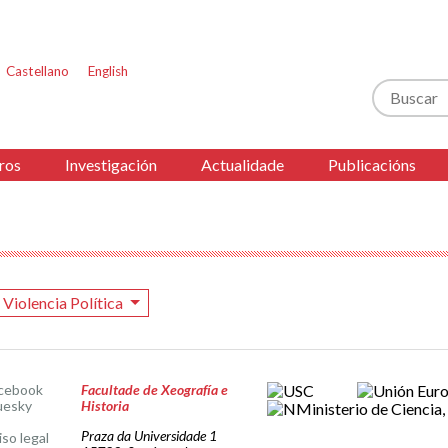
Castellano
English
Buscar
ros
Investigación
Actualidade
Publicacións
Violencia Política
cebook
Facultade de Xeografía e
uesky
Historia
Praza da Universidade 1
iso legal