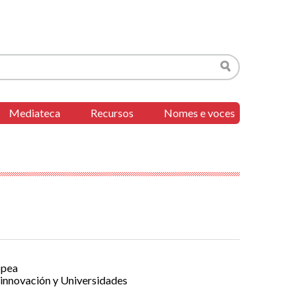
Buscar
Mediateca
Recursos
Nomes e voces