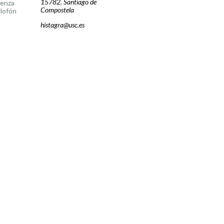
15782. Santiago de
cenza
Compostela
lofón
histagra@usc.es