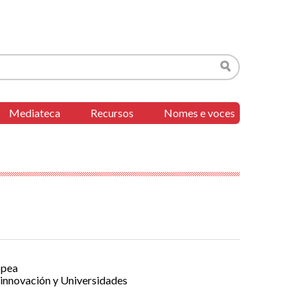
Buscar
Mediateca
Recursos
Nomes e voces