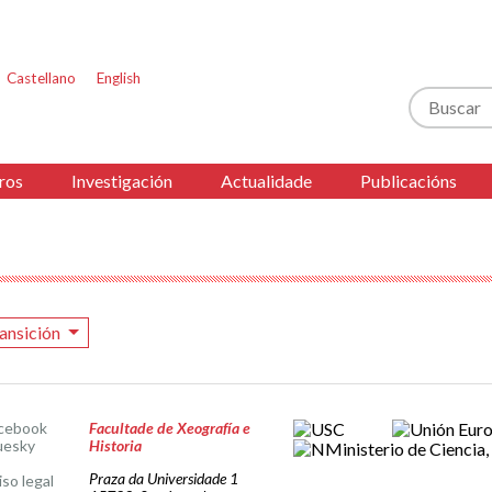
Castellano
English
Buscar
ros
Investigación
Actualidade
Publicacións
ansición
cebook
Facultade de Xeografía e
uesky
Historia
Praza da Universidade 1
iso legal