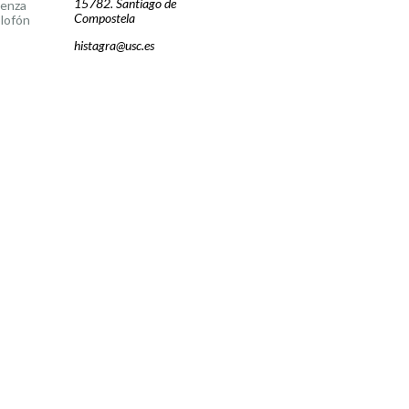
15782. Santiago de
cenza
Compostela
lofón
histagra@usc.es