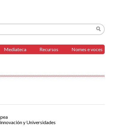
Buscar
Mediateca
Recursos
Nomes e voces