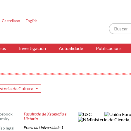
Castellano
English
Buscar
ros
Investigación
Actualidade
Publicacións
storia da Cultura
cebook
Facultade de Xeografía e
uesky
Historia
Praza da Universidade 1
iso legal