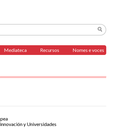
Buscar
Mediateca
Recursos
Nomes e voces