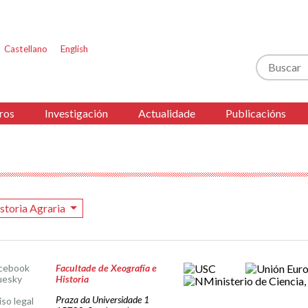
Castellano
English
Buscar
ros
Investigación
Actualidade
Publicacións
storia Agraria
cebook
Facultade de Xeografía e
uesky
Historia
Praza da Universidade 1
iso legal