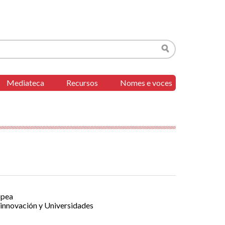
Buscar
Mediateca
Recursos
Nomes e voces