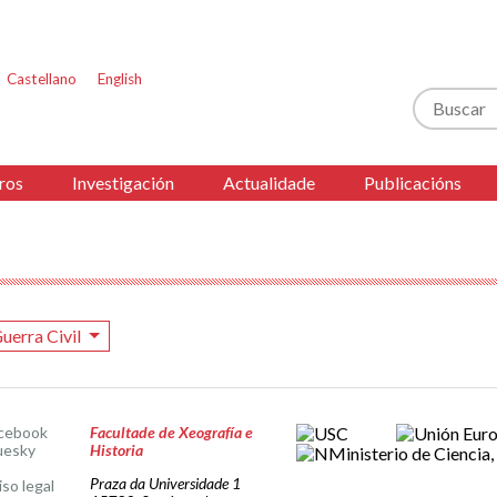
Castellano
English
Buscar
ros
Investigación
Actualidade
Publicacións
uerra Civil
cebook
Facultade de Xeografía e
uesky
Historia
Praza da Universidade 1
iso legal