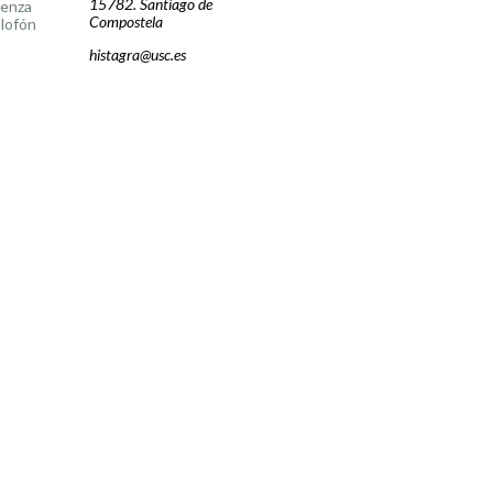
15782. Santiago de
cenza
Compostela
lofón
histagra@usc.es