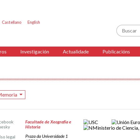
Castellano
English
Buscar
ros
Investigación
Actualidade
Publicacións
Memoria
cebook
Facultade de Xeografía e
uesky
Historia
Praza da Universidade 1
iso legal