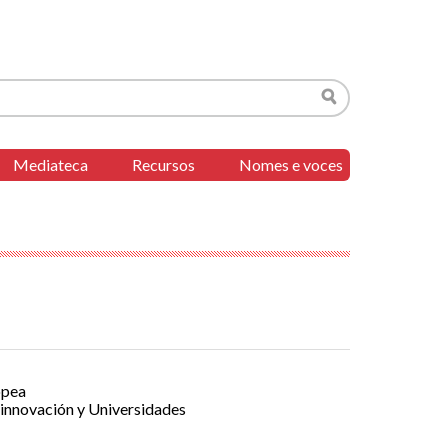
Buscar
Mediateca
Recursos
Nomes e voces