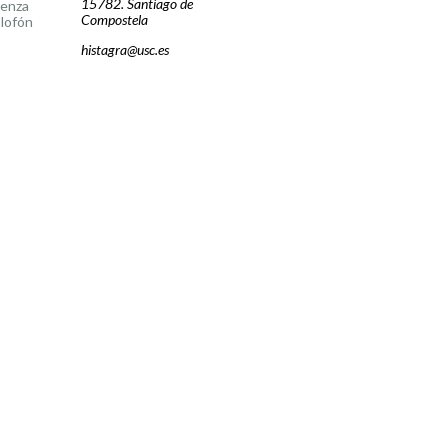
15782. Santiago de
cenza
Compostela
lofón
histagra@usc.es