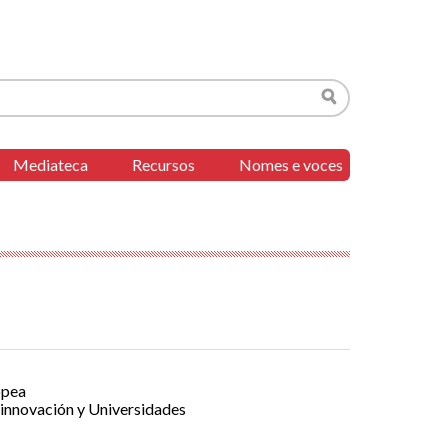
Buscar
Mediateca
Recursos
Nomes e voces