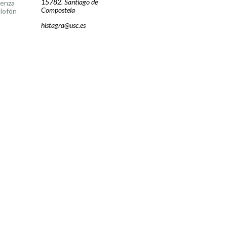
15782. Santiago de
cenza
Compostela
lofón
histagra@usc.es