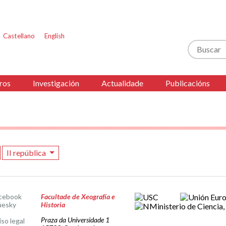
Castellano
English
Buscar
ros
Investigación
Actualidade
Publicacións
II república
cebook
Facultade de Xeografía e
uesky
Historia
Praza da Universidade 1
iso legal