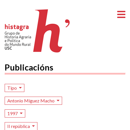
A
Publicacións
Tipo
Antonio Míguez Macho
1997
II república