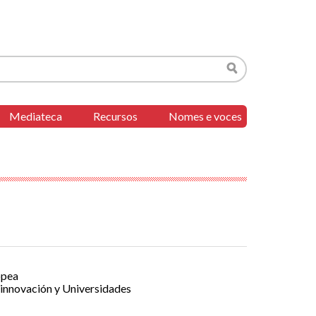
Buscar
Mediateca
Recursos
Nomes e voces