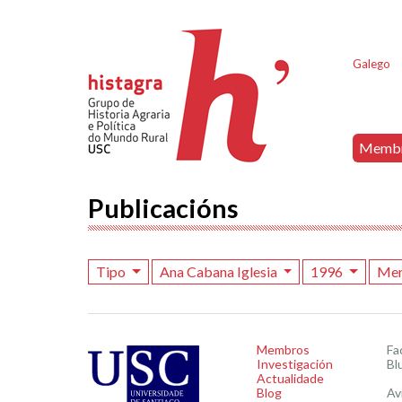
Galego
Memb
Publicacións
Tipo
Ana Cabana Iglesia
1996
Me
Membros
Fa
Investigación
Bl
Actualidade
Blog
Av