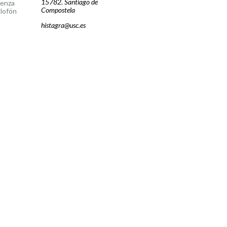
15782. Santiago de
cenza
Compostela
lofón
histagra@usc.es