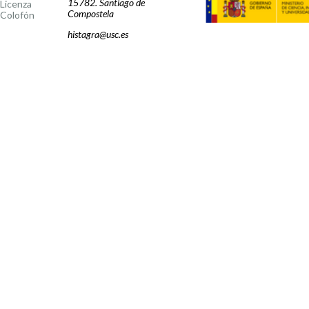
15782. Santiago de
Licenza
Compostela
Colofón
histagra@usc.es