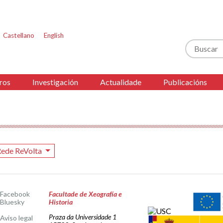
Castellano
English
Buscar
ros
Investigación
Actualidade
Publicacións
ede ReVolta
Facebook
Facultade de Xeografía e
Bluesky
Historia
Praza da Universidade 1
Aviso legal