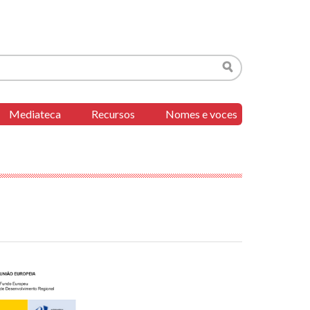
Buscar
Mediateca
Recursos
Nomes e voces