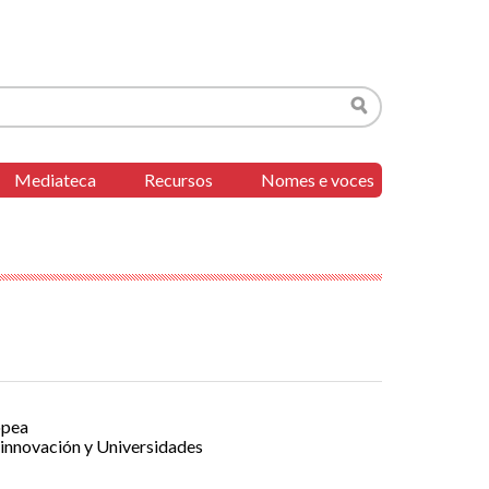
Buscar
Mediateca
Recursos
Nomes e voces