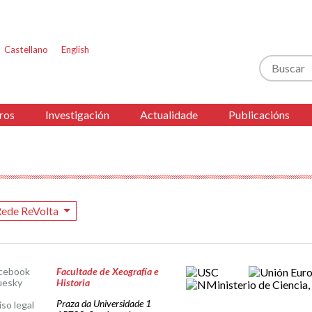
Castellano
English
Buscar
ros
Investigación
Actualidade
Publicacións
ede ReVolta
cebook
Facultade de Xeografía e
uesky
Historia
Praza da Universidade 1
iso legal