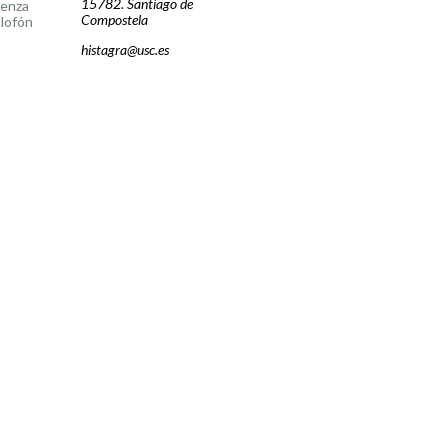
15782. Santiago de
cenza
Compostela
lofón
histagra@usc.es