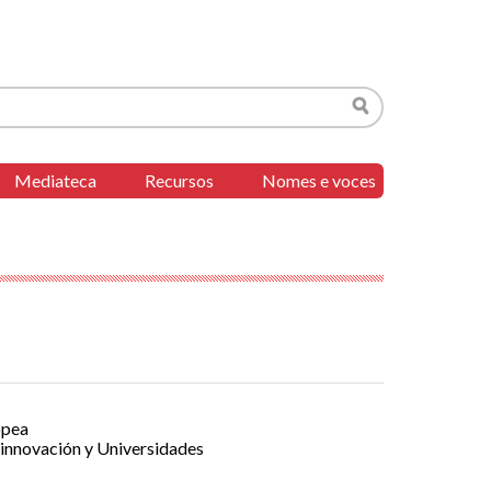
Buscar
Mediateca
Recursos
Nomes e voces