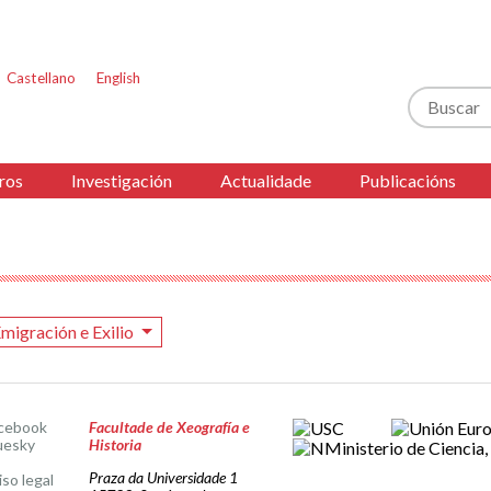
Castellano
English
Buscar
ros
Investigación
Actualidade
Publicacións
migración e Exilio
cebook
Facultade de Xeografía e
uesky
Historia
Praza da Universidade 1
iso legal