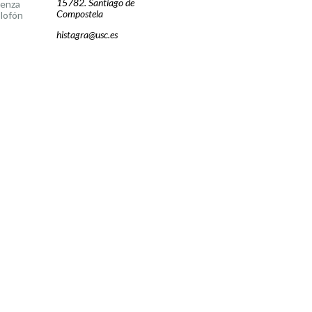
15782. Santiago de
cenza
Compostela
lofón
histagra@usc.es