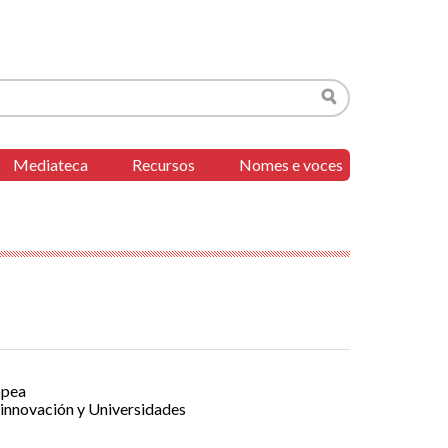
Buscar
Mediateca
Recursos
Nomes e voces