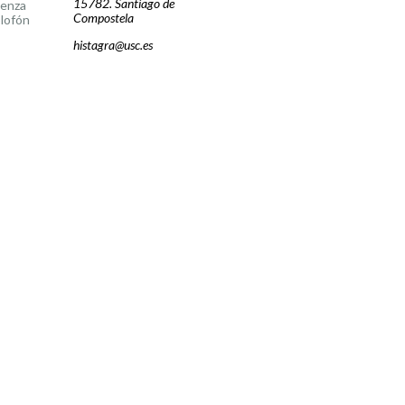
15782. Santiago de
cenza
Compostela
lofón
histagra@usc.es