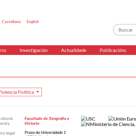
Castellano
English
Buscar
ros
Investigación
Actualidade
Publicacións
iolencia Política
cebook
Facultade de Xeografía e
uesky
Historia
Praza da Universidade 1
iso legal