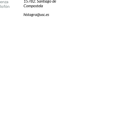
15782. Santiago de
cenza
Compostela
lofón
histagra@usc.es