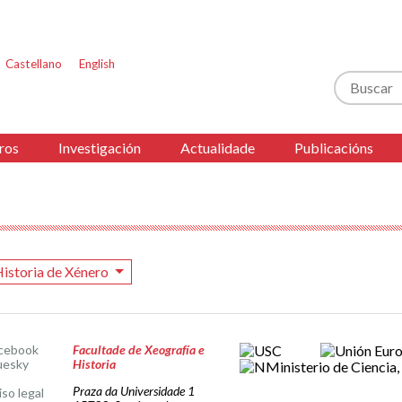
Castellano
English
Buscar
ros
Investigación
Actualidade
Publicacións
istoria de Xénero
cebook
Facultade de Xeografía e
uesky
Historia
Praza da Universidade 1
iso legal