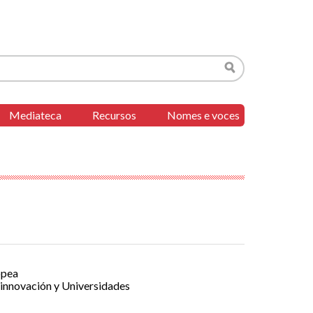
Buscar
Mediateca
Recursos
Nomes e voces