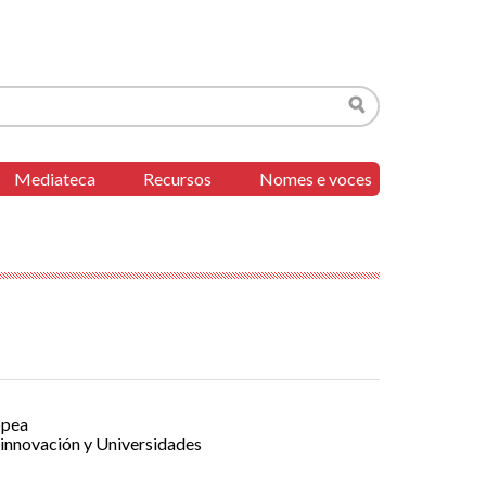
Buscar
Mediateca
Recursos
Nomes e voces