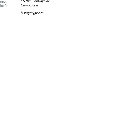
15782. Santiago de
cenza
Compostela
lofón
histagra@usc.es