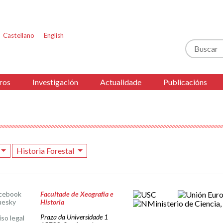
Castellano
English
Buscar
ros
Investigación
Actualidade
Publicacións
Historia Forestal
cebook
Facultade de Xeografía e
uesky
Historia
Praza da Universidade 1
iso legal