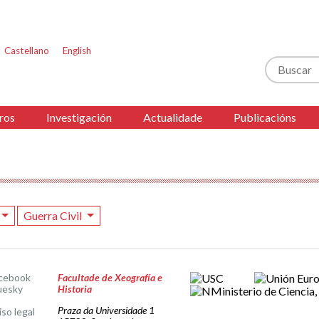
Castellano
English
Buscar
ros
Investigación
Actualidade
Publicacións
Guerra Civil
cebook
Facultade de Xeografía e
uesky
Historia
Praza da Universidade 1
iso legal