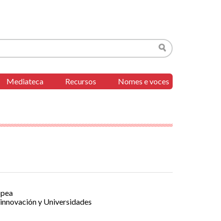
Buscar
Mediateca
Recursos
Nomes e voces