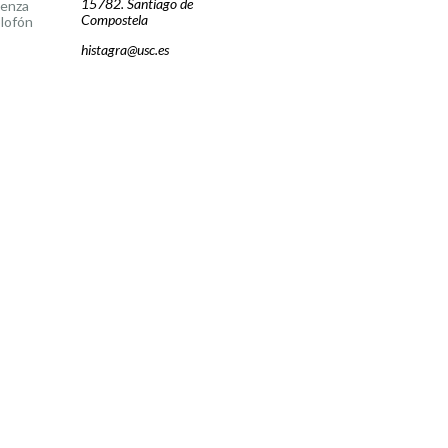
15782. Santiago de
cenza
Compostela
lofón
histagra@usc.es