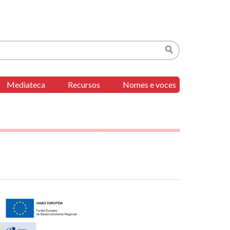
Buscar
Mediateca
Recursos
Nomes e voces