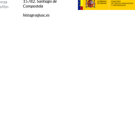
15782. Santiago de
enza
Compostela
ofón
histagra@usc.es