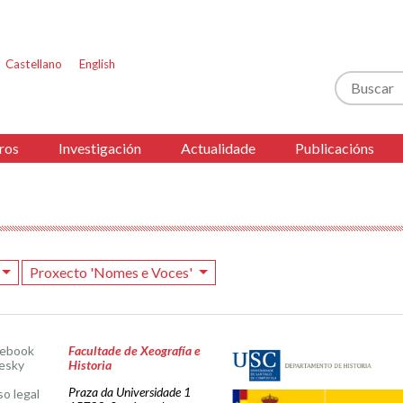
Castellano
English
Buscar
ros
Investigación
Actualidade
Publicacións
Proxecto 'Nomes e Voces'
cebook
Facultade de Xeografía e
esky
Historia
Praza da Universidade 1
so legal