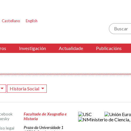
Castellano
English
Buscar
ros
Investigación
Actualidade
Publicacións
Historia Social
cebook
Facultade de Xeografía e
uesky
Historia
Praza da Universidade 1
iso legal