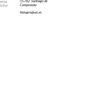
15782. Santiago de
cenza
Compostela
lofón
histagra@usc.es