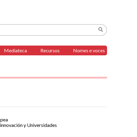
Buscar
Mediateca
Recursos
Nomes e voces