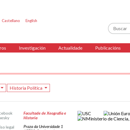
Castellano
English
Buscar
ros
Investigación
Actualidade
Publicacións
Historia Política
cebook
Facultade de Xeografía e
uesky
Historia
Praza da Universidade 1
iso legal