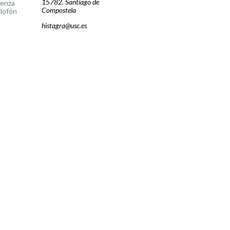
15782. Santiago de
cenza
Compostela
lofón
histagra@usc.es