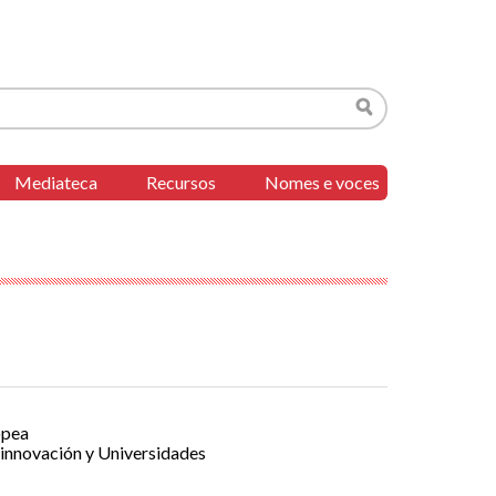
Buscar
Mediateca
Recursos
Nomes e voces