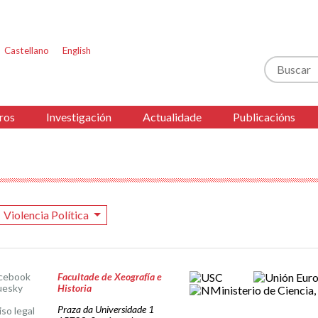
Castellano
English
Buscar
ros
Investigación
Actualidade
Publicacións
Violencia Política
cebook
Facultade de Xeografía e
uesky
Historia
Praza da Universidade 1
iso legal