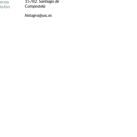
15782. Santiago de
cenza
Compostela
lofón
histagra@usc.es