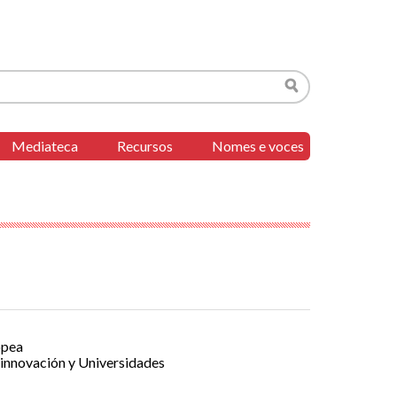
Buscar
Mediateca
Recursos
Nomes e voces