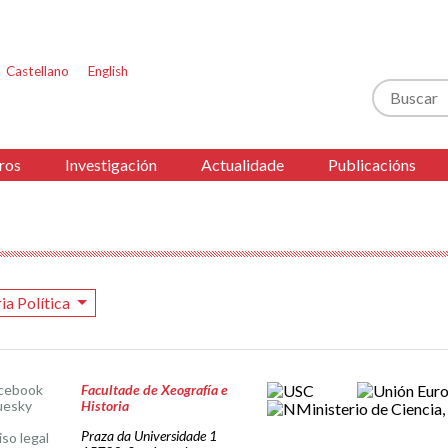
Castellano
English
Buscar
ros
Investigación
Actualidade
Publicacións
ia Política
cebook
Facultade de Xeografía e
uesky
Historia
Praza da Universidade 1
iso legal