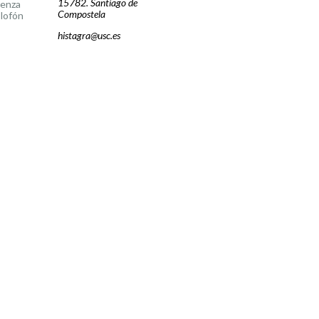
15782. Santiago de
cenza
Compostela
lofón
histagra@usc.es