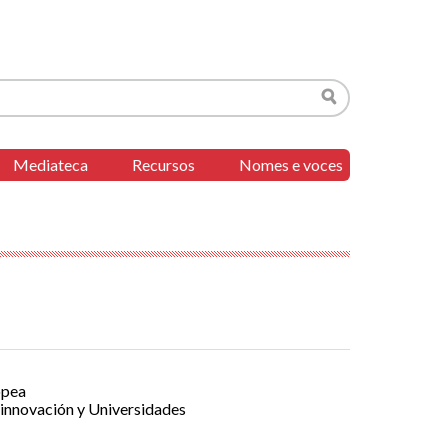
Buscar
Mediateca
Recursos
Nomes e voces