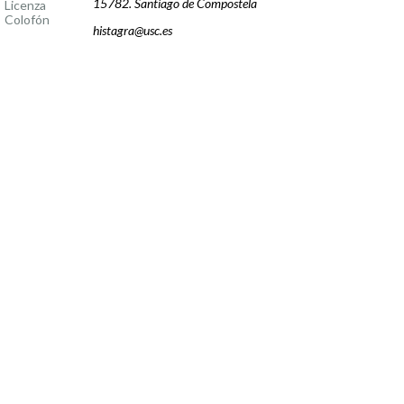
15782. Santiago de Compostela
Licenza
Colofón
histagra@usc.es