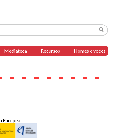
Buscar
Mediateca
Recursos
Nomes e voces