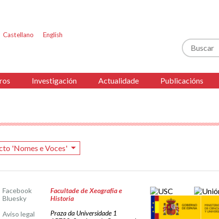
Castellano
English
Buscar
ros
Investigación
Actualidade
Publicacións
cto 'Nomes e Voces'
Facebook
Facultade de Xeografía e
Bluesky
Historia
Praza da Universidade 1
Aviso legal