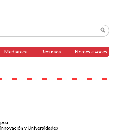
Buscar
Mediateca
Recursos
Nomes e voces