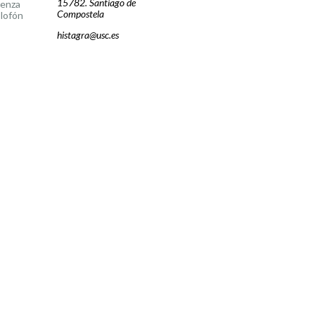
15782. Santiago de
cenza
Compostela
lofón
histagra@usc.es