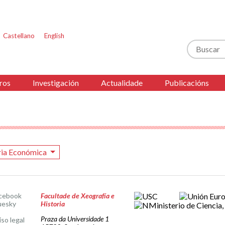
Castellano
English
Buscar
ros
Investigación
Actualidade
Publicacións
ria Económica
cebook
Facultade de Xeografía e
uesky
Historia
Praza da Universidade 1
iso legal